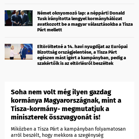
Német oknyomozó lap: a néppárti Donald
Tusk irányította lengyel kormányhálózat
avatkozott be a magyar választásokba a Tisza
Párt mellett
Eltöröltetné a 14. havi nyugdíjat az Európai
Bizottság országjelentése, a Tisza Párt
egészen mást ígért a kampányban, pedig a
szakértőik is az eltörlésről beszéltek
Soha nem volt még ilyen gazdag
kormánya Magyarországnak, mint a
Tisza-kormány- megmutatjuk a
miniszterek összvagyonát is!
Miközben a Tisza Párt a kampányban folyamatosan
arról beszélt, hogy mekkora a szegénység