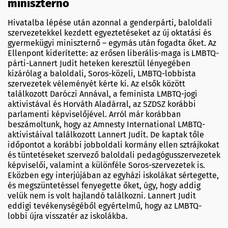
miniszternő
Hivatalba lépése után azonnal a genderpárti, baloldali
szervezetekkel kezdett egyeztetéseket az új oktatási és
gyermekügyi miniszternő – egymás után fogadta őket. Az
Ellenpont kiderítette: az erősen liberális-maga is LMBTQ-
párti-Lannert Judit heteken keresztül lényegében
kizárólag a baloldali, Soros-közeli, LMBTQ-lobbista
szervezetek véleményét kérte ki. Az elsők között
találkozott Daróczi Annával, a feminista LMBTQ-jogi
aktivistával és Horváth Aladárral, az SZDSZ korábbi
parlamenti képviselőjével. Arról már korábban
beszámoltunk, hogy az Amnesty International LMBTQ-
aktivistáival találkozott Lannert Judit. De kaptak tőle
időpontot a korábbi jobboldali kormány ellen sztrájkokat
és tüntetéseket szervező baloldali pedagógusszervezetek
képviselői, valamint a különféle Soros-szervezetek is.
Eközben egy interjújában az egyházi iskolákat sértegette,
és megszüntetéssel fenyegette őket, úgy, hogy addig
velük nem is volt hajlandó találkozni. Lannert Judit
eddigi tevékenységéből egyértelmű, hogy az LMBTQ-
lobbi újra visszatér az iskolákba.