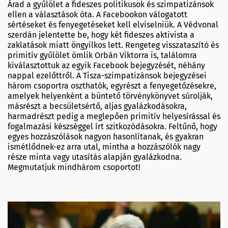
Árad a gyűlölet a fideszes politikusok és szimpatizánsok
ellen a választások óta. A Facebookon válogatott
sértéseket és fenyegetéseket kell elviselniük. A Védvonal
szerdán jelentette be, hogy két fideszes aktivista a
zaklatások miatt öngyilkos lett. Rengeteg visszataszító és
primitív gyűlölet ömlik Orbán Viktorra is, találomra
kiválasztottuk az egyik Facebook bejegyzését, néhány
nappal ezelőttről. A Tisza-szimpatizánsok bejegyzései
három csoportra oszthatók, egyrészt a fenyegetőzésekre,
amelyek helyenként a büntető törvénykönyvet súrolják,
másrészt a becsületsértő, aljas gyalázkodásokra,
harmadrészt pedig a meglepően primitív helyesírással és
fogalmazási készséggel írt szitkozódásokra. Feltűnő, hogy
egyes hozzászólások nagyon hasonlítanak, és gyakran
ismétlődnek-ez arra utal, mintha a hozzászólók nagy
része minta vagy utasítás alapján gyalázkodna.
Megmutatjuk mindhárom csoportot!