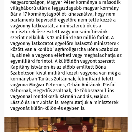
Magyarországon, Magyar Péter kormánya a második
világháború után a leggazdagabb magyar kormány.
Bár a 17 kormánytagból öt-kihasználva, hogy nem
parlamenti képviselő-egyelőre nem tette közzé a
vagyonnyilatkozatát, a miniszterelnök és a
miniszterek összesített vagyona számításaink
szerint nélkülük is 13 milliárd 560 millió forint. A
vagyonnyilatkozatot egyelőre halasztó miniszterek
között van a korábbi agrároligarcha Bóna Szabolcs
is, akinek a vagyona elérheti vagy meghaladhatja az
egymilliárd forintot. A külföldön vagyont szerzett
Kapitány Istvánon-és az előbb említett Bóna
Szabolcson-kívül milliárd közeli vagyona van még a
kormányban Tanács Zoltánnak, félmilliárd feletti
vagyona Magyar Péternek, Orbán Anitának, Pósfai
Gábornak, Hegedűs Zsoltnak, de többszázmilliós
vagyonnal rendelkezik Kármán András, Gajdos
László és Tarr Zoltán is. Megmutatjuk a miniszterek
vagyonát külön-külön-és egyben is.