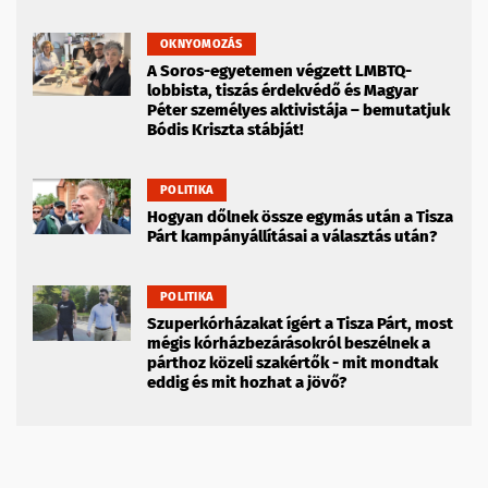
OKNYOMOZÁS
A Soros-egyetemen végzett LMBTQ-
lobbista, tiszás érdekvédő és Magyar
Péter személyes aktivistája – bemutatjuk
Bódis Kriszta stábját!
POLITIKA
Hogyan dőlnek össze egymás után a Tisza
Párt kampányállításai a választás után?
POLITIKA
Szuperkórházakat ígért a Tisza Párt, most
mégis kórházbezárásokról beszélnek a
párthoz közeli szakértők - mit mondtak
eddig és mit hozhat a jövő?