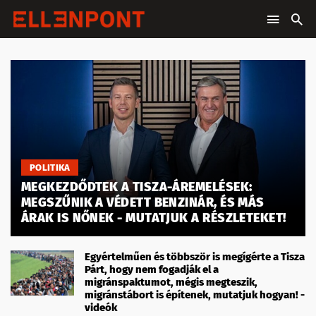
POLITIKA
MEGKEZDŐDTEK A TISZA-ÁREMELÉSEK:
MEGSZŰNIK A VÉDETT BENZINÁR, ÉS MÁS
ÁRAK IS NŐNEK - MUTATJUK A RÉSZLETEKET!
Egyértelműen és többször is megígérte a Tisza
Párt, hogy nem fogadják el a
migránspaktumot, mégis megteszik,
migránstábort is építenek, mutatjuk hogyan! -
videók