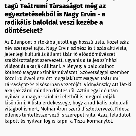
tagú Teátrumi Társaságot még az
egyeztetésekből is Nagy Ervin - a
radikális baloldal veszi kezébe a
döntéseket?
Az Ellenpont birtokába jutott egy hosszú lista. Közel száz
név szerepel rajta. Nagy Ervin színész és tiszás aktivista,
jelenlegi kulturális államtitkár 16 előadóművészeti
szakbizottságot szervezett, ugyanis a teljes színházi
világot át akarják állítani. A lényeg: a baloldalhoz
köthető Magyar Színházművészeti Szövetséggel szemben
közel 20 évvel ezelőtt megalakított Magyar Teátrumi
Társaságot-és elsősorban vezetőjét, Vidnyánszky Attilát-ki
akarják zárni minden döntésből. Aztán egy idő után
nyilván a magyar színházi életből is megpróbálják
kisöpörni. A lista érdekessége, hogy a radikális baloldali
világból ismert, Molnár Áron-szerű díszlettervező, Fidesz-
ellenes tüntetésszervező is szerepel rajta. Azaz, feladatot
kapott és nyilván fog is kapni a Tisza-kormánytól.