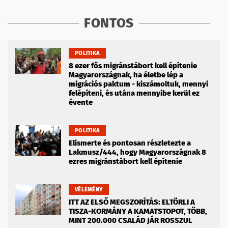
FONTOS
POLITIKA
8 ezer fős migránstábort kell építenie
Magyarországnak, ha életbe lép a
migrációs paktum - kiszámoltuk, mennyi
felépíteni, és utána mennyibe kerül ez
évente
POLITIKA
Elismerte és pontosan részletezte a
Lakmusz/444, hogy Magyarországnak 8
ezres migránstábort kell építenie
VÉLEMÉNY
ITT AZ ELSŐ MEGSZORÍTÁS: ELTÖRLI A
TISZA-KORMÁNY A KAMATSTOPOT, TÖBB,
MINT 200.000 CSALÁD JÁR ROSSZUL