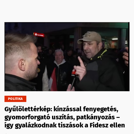
POLITIKA
Gyűlölettérkép: kínzással fenyegetés,
gyomorforgató uszítás, patkányozás –
így gyalázkodnak tiszások a Fidesz ellen