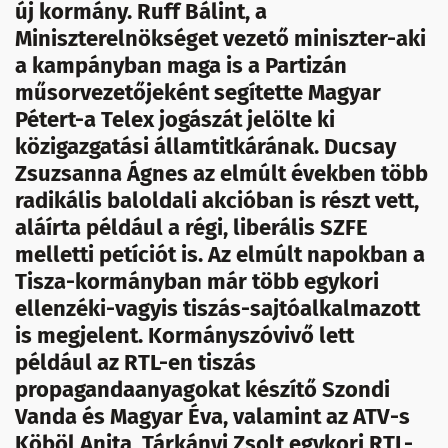
új kormány. Ruff Bálint, a
Miniszterelnökséget vezető miniszter-aki
a kampányban maga is a Partizán
műsorvezetőjeként segítette Magyar
Pétert-a Telex jogászát jelölte ki
közigazgatási államtitkárának. Ducsay
Zsuzsanna Ágnes az elmúlt években több
radikális baloldali akcióban is részt vett,
aláírta például a régi, liberális SZFE
melletti petíciót is. Az elmúlt napokban a
Tisza-kormányban már több egykori
ellenzéki-vagyis tiszás-sajtóalkalmazott
is megjelent. Kormányszóvivő lett
például az RTL-en tiszás
propagandaanyagokat készítő Szondi
Vanda és Magyar Éva, valamint az ATV-s
Köböl Anita, Tárkányi Zsolt egykori RTL-