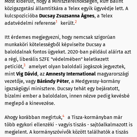
Most kiderült, hogy a Miniszterelnökségen, Ruff Bálint
közigazgatási államtitkára a Telex egyik ügyvédje lett. A
kulcspozícióba
Ducsay Zsuzsanna Ágnes
, a Telex
1
2
adatvédelmi referense
került.
Itt érdemes megjegyezni, hogy nemcsak szigorúan
munkaköri kötelességből képviselte Ducsay a
baloldalnak fontos ügyeket. 2020-ban például aláírta azt
a régi, liberális SZFE "védelmében" keletkezett
3
petíciót,
amelyet olyan baloldali jogászok jegyeztek,
mint
Vig
Dávid
, az
Amnesty International
magyarországi
vezetője, vagy
Bárándy Péter
, a Medgyessy-kormány
igazságügyi minisztere. Ducsay tehát egy bejáratott,
bizalmi ember a baloldalon, innen nézve pedig kevésbé
meglepő a kinevezése.
4
Ahogy korábban megírtuk,
a Tisza-kormányban már
több egykori ellenzéki - vagyis tiszás - sajtóalkalmazott is
megjelent. A kormányszóvivők között találhatók a tiszás