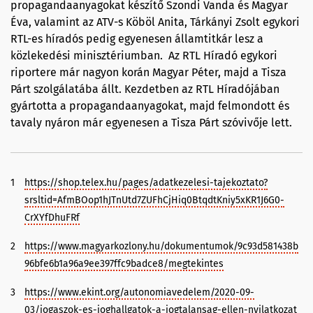
propagandaanyagokat készítő Szondi Vanda és Magyar
Éva, valamint az ATV-s Köböl Anita, Tárkányi Zsolt egykori
RTL-es híradós pedig egyenesen államtitkár lesz a
közlekedési minisztériumban. Az RTL Híradó egykori
riportere már nagyon korán Magyar Péter, majd a Tisza
Párt szolgálatába állt. Kezdetben az RTL Híradójában
gyártotta a propagandaanyagokat, majd felmondott és
tavaly nyáron már egyenesen a Tisza Párt szóvivője lett.
1
https://shop.telex.hu/pages/adatkezelesi-tajekoztato?
srsltid=AfmBOop1hJTnUtd7ZUFhCjHiq0BtqdtKniy5xKR1J6G0-
CrXYfDhuFRf
2
https://www.magyarkozlony.hu/dokumentumok/9c93d581438b
96bfe6b1a96a9ee397ffc9badce8/megtekintes
3
https://www.ekint.org/autonomiavedelem/2020-09-
03/jogaszok-es-joghallgatok-a-jogtalansag-ellen-nyilatkozat