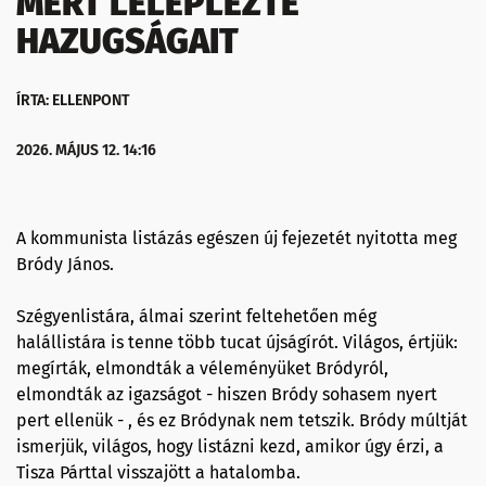
MERT LELEPLEZTE
HAZUGSÁGAIT
ÍRTA: ELLENPONT
2026. MÁJUS 12. 14:16
A kommunista listázás egészen új fejezetét nyitotta meg
Bródy János.
Szégyenlistára, álmai szerint feltehetően még
halállistára is tenne több tucat újságírót. Világos, értjük:
megírták, elmondták a véleményüket Bródyról,
elmondták az igazságot - hiszen Bródy sohasem nyert
pert ellenük - , és ez Bródynak nem tetszik. Bródy múltját
ismerjük, világos, hogy listázni kezd, amikor úgy érzi, a
Tisza Párttal visszajött a hatalomba.