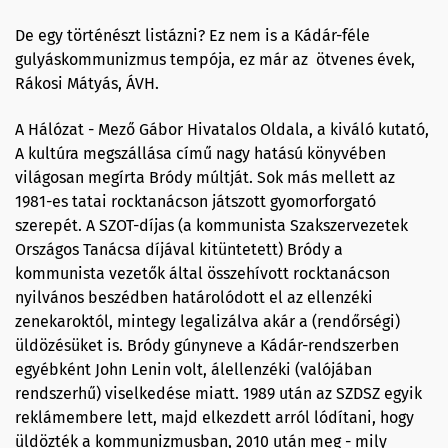
De egy történészt listázni? Ez nem is a Kádár-féle
gulyáskommunizmus tempója, ez már az ötvenes évek,
Rákosi Mátyás, ÁVH.
A Hálózat - Mező Gábor Hivatalos Oldala, a kiváló kutató,
A kultúra megszállása című nagy hatású könyvében
világosan megírta Bródy múltját. Sok más mellett az
1981-es tatai rocktanácson játszott gyomorforgató
szerepét. A SZOT-díjas (a kommunista Szakszervezetek
Országos Tanácsa díjával kitüntetett) Bródy a
kommunista vezetők által összehívott rocktanácson
nyilvános beszédben határolódott el az ellenzéki
zenekaroktól, mintegy legalizálva akár a (rendőrségi)
üldözésüket is. Bródy gúnyneve a Kádár-rendszerben
egyébként John Lenin volt, álellenzéki (valójában
rendszerhű) viselkedése miatt. 1989 után az SZDSZ egyik
reklámembere lett, majd elkezdett arról lódítani, hogy
üldözték a kommunizmusban, 2010 után meg - mily