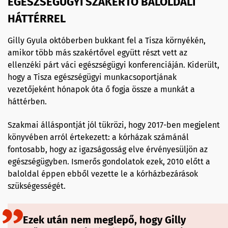
EGÉSZSÉGÜGYI SZAKÉRTŐ BALOLDALI
HÁTTÉRREL
Gilly Gyula októberben bukkant fel a Tisza környékén,
amikor több más szakértővel együtt részt vett az
ellenzéki párt váci egészségügyi konferenciáján. Kiderült,
hogy a Tisza egészségügyi munkacsoportjának
vezetőjeként hónapok óta ő fogja össze a munkát a
háttérben.
Szakmai álláspontját jól tükrözi, hogy 2017-ben megjelent
könyvében arról értekezett: a kórházak számánál
fontosabb, hogy az igazságosság elve érvényesüljön az
egészségügyben. Ismerős gondolatok ezek, 2010 előtt a
baloldal éppen ebből vezette le a kórházbezárások
szükségességét.
Ezek után nem meglepő, hogy Gilly