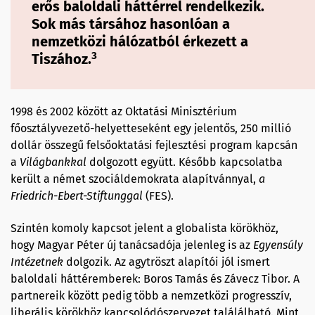
erős baloldali háttérrel rendelkezik.
Sok más társához hasonlóan a
nemzetközi hálózatból érkezett a
3
Tiszához.
1998 és 2002 között az Oktatási Minisztérium
főosztályvezető-helyetteseként egy jelentős, 250 millió
dollár összegű felsőoktatási fejlesztési program kapcsán
a
Világbankkal
dolgozott együtt. Később kapcsolatba
került a német szociáldemokrata alapítvánnyal,
a
Friedrich-Ebert-
Stiftunggal
(FES).
Szintén komoly kapcsot jelent a globalista körökhöz,
hogy Magyar Péter új tanácsadója jelenleg is az
Egyensúly
Intézetnek
dolgozik. Az agytröszt alapítói jól ismert
baloldali háttéremberek: Boros Tamás és Závecz Tibor. A
partnereik között pedig több a nemzetközi progresszív,
liberális körökhöz kapcsolódószervezet találálható. Mint