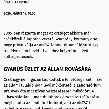
ÍRTA: ELLENPONT
2026. MÁJUS 14. 10:55
2005-ben rászánta magát az országot akkorra már
csődközeli állapotba vezető Gyurcsány-kormány arra,
hogy privatizálja az ÁNTSZ-laboratóriumhálózatot. Így
remélve némi bevételt a nehéz helyzetben lévő
költségvetésnek.
GYANÚS ÜZLET AZ ÁLLAM ROVÁSÁRA
Csakhogy nem igazán kapkodtak a lehetőség iránt, hiszen
az állami tulajdonban lévő működtető, a
Laboratórium
Kft.
évek óta masszívan veszteségesen működött. A
kihasználatlanul maradt laborok összesített ráfizetése
meghaladta az 1 milliárd forintot, ami az ÁNTSZ-t
terhelte. A cég ennek következtében a dolgozók