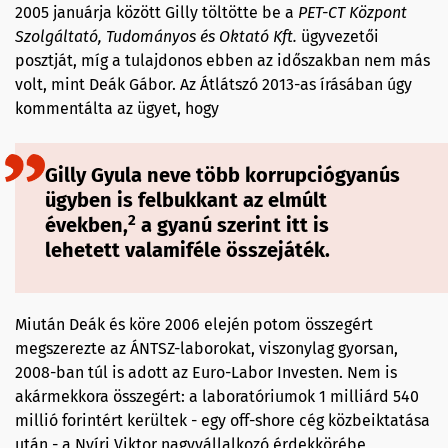
2005 januárja között Gilly töltötte be a
PET-CT Központ
Szolgáltató, Tudományos és Oktató Kft.
ügyvezetői
posztját, míg a tulajdonos ebben az időszakban nem más
volt, mint Deák Gábor. Az Átlátszó 2013-as írásában úgy
kommentálta az ügyet, hogy
Gilly Gyula neve több korrupciógyanús
ügyben is felbukkant az elmúlt
2
években,
a gyanú szerint itt is
lehetett valamiféle összejáték.
Miután Deák és köre 2006 elején potom összegért
megszerezte az ÁNTSZ-laborokat, viszonylag gyorsan,
2008-ban túl is adott az Euro-Labor Investen. Nem is
akármekkora összegért: a laboratóriumok 1 milliárd 540
millió forintért kerültek - egy off-shore cég közbeiktatása
után - a Nyíri Viktor nagyvállalkozó érdekkörébe