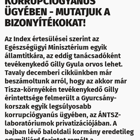
KORRUPCIÓGYANÚS
ÜGYÉBEN - MUTATJUK A
BIZONYÍTÉKOKAT!
Az Index értesülései szerint az
Egészségügyi Minisztérium egyik
államtitkára, az eddig tanácsadóként
tevékenykedő Gilly Gyula orvos lehet.
Tavaly decemberi cikkünkben már
beszámoltunk arról, hogy az akkor már
Tisza-környékén tevékenykedő Gilly
érintettsége felmerült a Gyurcsány-
korszak egyik legsúlyosabb
korrupciógyanús ügyében, az ÁNTSZ-
laboratóriumok privatizációjában. A
bajban lévő baloldali kormány eredetileg