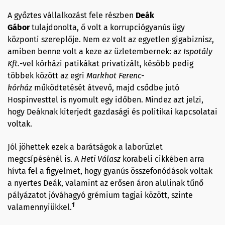
A győztes vállalkozást fele részben
Deák
Gábor
tulajdonolta, ő volt a korrupciógyanús ügy
központi szereplője. Nem ez volt az egyetlen gigabiznisz,
amiben benne volt a keze az üzletembernek: az
Ispotály
Kft.
-vel
kórházi patikákat privatizált, később pedig
többek között az egri
Markhot
Ferenc-
kórház
működtetését átvevő, majd csődbe jutó
Hospinvesttel is nyomult egy időben. Mindez azt jelzi,
hogy Deáknak kiterjedt gazdasági és politikai kapcsolatai
voltak.
Jól jöhettek ezek a barátságok a laborüzlet
megcsípésénél is. A
Heti Válasz
korabeli cikkében arra
hívta fel a figyelmet, hogy gyanús összefonódások voltak
a nyertes Deák, valamint az erősen áron alulinak tűnő
pályázatot jóváhagyó grémium tagjai között, szinte
1
valamennyiükkel.