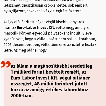
létszámát drasztikusan csökkentette, sok embert
nyugdíjazott, sokaknak végkielégítést fizetett.
Az így előkészített céget végül kisebb kanyarok
után az
Euro-Labor
Invest
Kft
. vette meg, amely a
második körben egyedüli pályázóként indult. Eleve
gyanús volt, hogy a vállalkozást nem sokkal korábban,
2005 decemberében, vélhetően erre az üzletre hozták
létre. Az meg pláne, hogy
az állam a magánosításból eredetileg
1 milliárd forint bevételt remélt, az
Euro-Labor Invest Kft. végül pitiáner
összegért, 48 millió forintért jutott
hozzá az amúgy értékes laborokhoz
2006-ban.