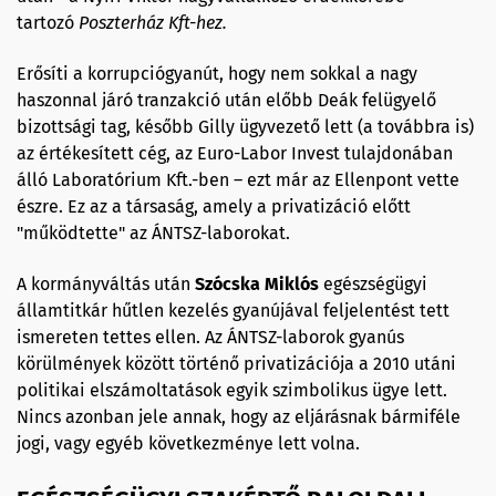
tartozó
Poszterház Kft-
hez
.
Erősíti a korrupciógyanút, hogy nem sokkal a nagy
haszonnal járó tranzakció után előbb Deák felügyelő
bizottsági tag, később Gilly ügyvezető lett (a továbbra is)
az értékesített cég, az Euro-Labor Invest tulajdonában
álló Laboratórium Kft.-ben – ezt már az Ellenpont vette
észre. Ez az a társaság, amely a privatizáció előtt
"működtette" az ÁNTSZ-laborokat.
A kormányváltás után
Szócska Miklós
egészségügyi
államtitkár hűtlen kezelés gyanújával feljelentést tett
ismereten tettes ellen. Az ÁNTSZ-laborok gyanús
körülmények között történő privatizációja a 2010 utáni
politikai elszámoltatások egyik szimbolikus ügye lett.
Nincs azonban jele annak, hogy az eljárásnak bármiféle
jogi, vagy egyéb következménye lett volna.