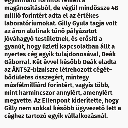
egymilliárd forintot remélt a
magánosításból, de végül mindössze 48
millió forintért adta el az értékes
laboratóriumokat. Gilly Gyula tagja volt
az áron alulinak tűnő pályázatot
jóváhagyó testületnek, és erősíti a
gyanút, hogy üzleti kapcsolatban állt a
nyertes cég egyik tulajdonosával, Deák
Gáborral. Két évvel később Deák eladta
az ÁNTSZ-bizniszre létrehozott cégét–
bődületes összegért, mintegy
másfélmilliárd forintért, vagyis több,
mint harmincszor annyiért, amenyiért
megvette. Az Ellenpont kiderítette, hogy
Gilly nem sokkal később ügyvezető lett a
céghez tartozó egyik vállalkozásnál.