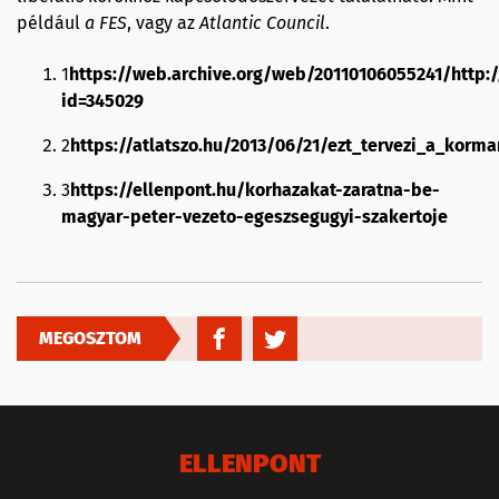
például
a FES
, vagy az
Atlantic
Council
.
1
https://web.archive.org/web/20110106055241/http:/
id=345029
2
https://atlatszo.hu/2013/06/21/ezt_tervezi_a_korm
3
https://ellenpont.hu/korhazakat-zaratna-be-
magyar-peter-vezeto-egeszsegugyi-szakertoje
MEGOSZTOM
ELLENPONT